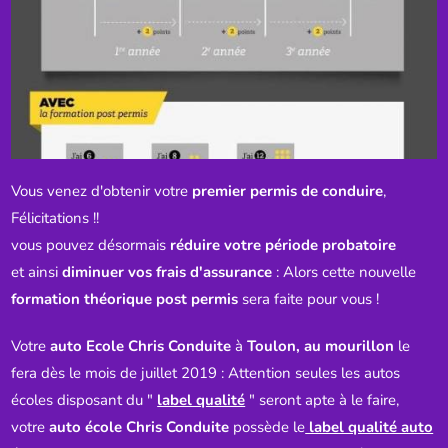
Vous venez d'obtenir votre
premier permis de conduire
,
Félicitations !!
vous pouvez désormais
réduire votre période probatoire
et ainsi
diminuer vos frais d'assurance
: Alors cette nouvelle
formation théorique post permis
sera faite pour vous !
Votre
auto Ecole Chris Conduite
à
Toulon, au mourillon
le
fera dès le mois de juillet 2019 : Attention seules les autos
écoles disposant du "
label qualité
" seront apte à le faire,
votre
auto école Chris Conduite
possède le
label qualité auto